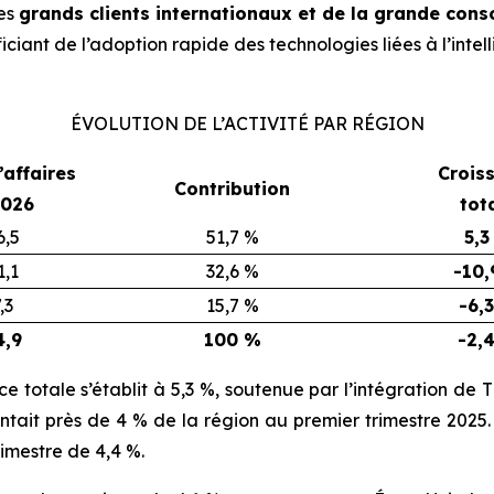
des
grands clients internationaux et de la grande co
iciant de l’adoption rapide des technologies liées à l’intell
ÉVOLUTION DE L’ACTIVITÉ PAR RÉGION
’affaires
Crois
Contribution
2026
tot
6,5
51,7 %
5,3
1,1
32,6 %
-10,
,3
15,7 %
-6,
4,9
100 %
-2,
nce totale s’établit à 5,3 %, soutenue par l’intégration de
T
ésentait près de 4 % de la région au premier trimestre 202
rimestre de 4,4 %.