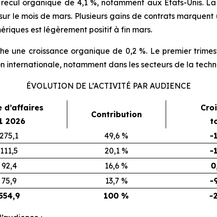
 recul organique de 4,1 %, notamment aux États-Unis. La
r le mois de mars. Plusieurs gains de contrats marquent un
riques est légèrement positif à fin mars.
he une croissance organique de 0,2 %. Le premier trime
 internationale, notamment dans les secteurs de la techno
ÉVOLUTION DE L’ACTIVITÉ PAR AUDIENCE
e d’affaires
Cro
Contribution
1 2026
t
275,1
49,6 %
-
111,5
20,1 %
-
92,4
16,6 %
0
75,9
13,7 %
-
554,9
100 %
-