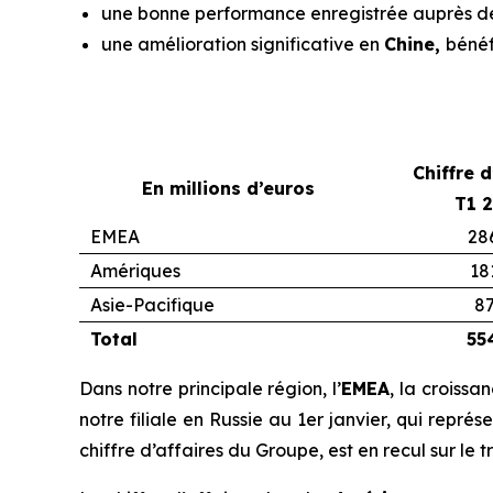
une bonne performance enregistrée auprès 
une amélioration significative en
Chine,
bénéf
Chiffre d
En millions d’euros
T1 
EMEA
28
Amériques
18
Asie-Pacifique
87
Total
55
Dans notre principale région, l’
EMEA
, la croissa
notre filiale en Russie au 1er janvier, qui repr
chiffre d’affaires du Groupe, est en recul sur le t