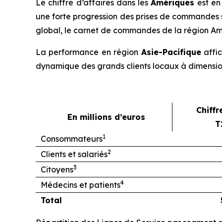
Le chiffre d’affaires dans les
Amériques
est en
une forte progression des prises de commandes su
global, le carnet de commandes de la région Amé
La performance en région
Asie-Pacifique
affic
dynamique des grands clients locaux à dimension
Chiffr
En millions d’euros
T
1
Consommateurs
2
Clients et salariés
3
Citoyens
4
Médecins et patients
Total