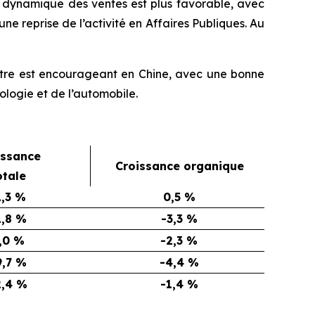
 dynamique des ventes est plus favorable, avec
e reprise de l’activité en Affaires Publiques. Au
stre est encourageant en Chine, avec une bonne
logie et de l’automobile.
issance
Croissance organique
otale
1,3 %
0,5 %
1,8 %
-3,3 %
,0 %
-2,3 %
9,7 %
-4,4 %
2,4 %
-1,4 %