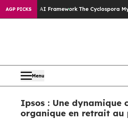
er AI Framework
The Cyclospora Mystery: How H
AGP PICKS
Menu
Ipsos : Une dynamique 
organique en retrait au