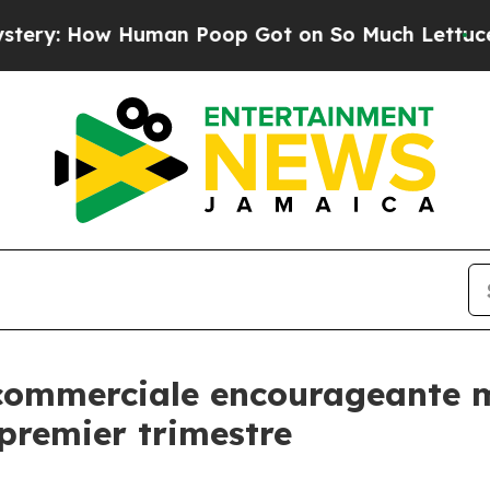
uman Poop Got on So Much Lettuce
Abortion Ra
commerciale encourageante m
 premier trimestre