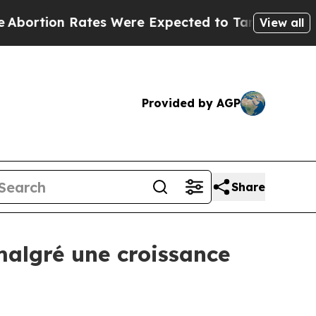
tes Were Expected to Tank After Roe v. Wade wa
View all
Provided by AGP
Share
algré une croissance