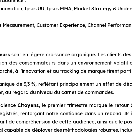
’audience :
nnovation, Ipsos UU, Ipsos MMA, Market Strategy & Underst
e Measurement, Customer Experience, Channel Performan
eurs
sont en légère croissance organique. Les clients d
on des consommateurs dans un environnement volatil et
arché, à l’innovation et au tracking de marque tirent par
anique de 3,3 %, reflétant principalement un effet de dé
er, au regard du niveau du carnet de commandes.
audience
Citoyens
, le premier trimestre marque le retou
nregistrés, renforçant notre confiance dans un rebond. Ils 
issant de compréhension de cette audience, ainsi que le po
bal capable de déployer des méthodologies robustes, inclu