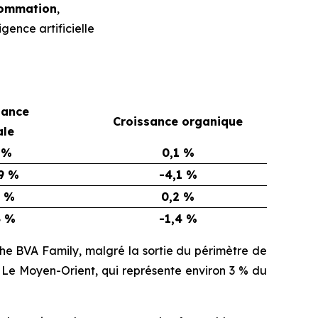
nsommation
,
igence artificielle
sance
Croissance organique
ale
 %
0,1 %
9 %
-4,1 %
3 %
0,2 %
4 %
-1,4 %
he BVA Family
, malgré la sortie du périmètre de
5. Le Moyen-Orient, qui représente environ 3 % du